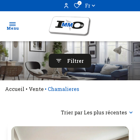
0
Fr
Menu
Ventes
Filtrer
Locations
Biens
Accueil
Vente
Chamalieres
vendus
Estimation
Trier par Les plus récentes
Gestion