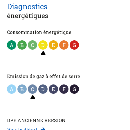
Diagnostics
énergétiques
Consommation énergétique
A
B
C
D
E
F
G
Emission de gaz à effet de serre
A
B
C
D
E
F
G
DPE ANCIENNE VERSION
Voir le détail