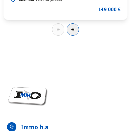
149 000 €
immo h.a