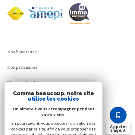
Nos honoraires
Nos partenaires
Mentions légales
Comme beaucoup, notre site
utilise les cookies
Admin
On aimerait vous accompagner pendant
Politique RGPD
votre visite.
En poursuivant, vous acceptez l'utilisation des
Appeler
cookies par ce site, afin de vous proposer des
Cookies
l'agent
contenus adaptés et réaliser des statistiques !