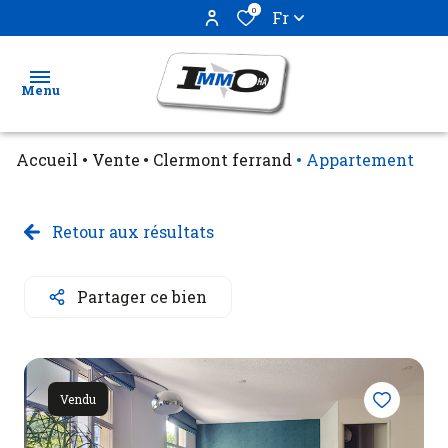
0
Fr
Menu
Accueil
Vente
Clermont ferrand
Appartement
Ventes
Locations
Retour aux résultats
Biens
Partager ce bien
vendus
Estimation
Vendu
Gestion