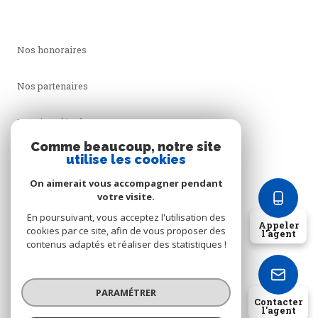
Nos honoraires
Nos partenaires
Mentions légales
Comme beaucoup, notre site
utilise les cookies
Admin
On aimerait vous accompagner pendant
Politique RGPD
votre visite.
En poursuivant, vous acceptez l'utilisation des
Appeler
cookies par ce site, afin de vous proposer des
Cookies
l'agent
contenus adaptés et réaliser des statistiques !
© 2026 | Tous droits réservés
PARAMÉTRER
Contacter
l'agent