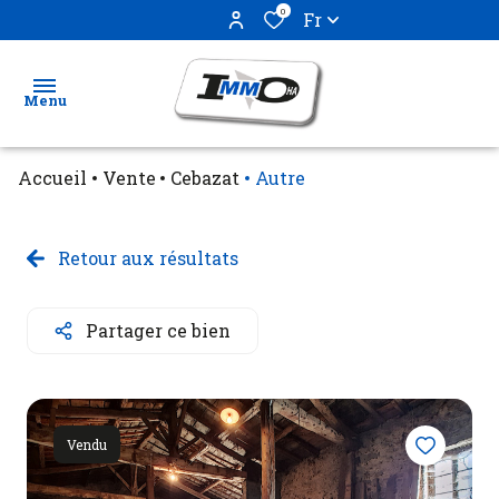
0
Fr
Menu
Accueil
Vente
Cebazat
Autre
Ventes
Locations
Retour aux résultats
Biens
Partager ce bien
vendus
Estimation
Vendu
Gestion