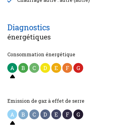
Diagnostics
énergétiques
Consommation énergétique
A
B
C
D
E
F
G
Emission de gaz à effet de serre
A
B
C
D
E
F
G