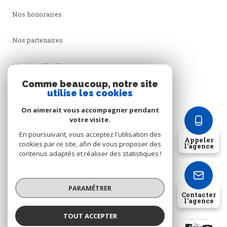
Nos honoraires
Nos partenaires
Mentions légales
Comme beaucoup, notre site
utilise les cookies
Admin
On aimerait vous accompagner pendant
Politique RGPD
votre visite.
En poursuivant, vous acceptez l'utilisation des
Appeler
cookies par ce site, afin de vous proposer des
Cookies
l'agence
contenus adaptés et réaliser des statistiques !
© 2026 | Tous droits réservés
PARAMÉTRER
Contacter
l'agence
Réalisé par
TOUT ACCEPTER
IMMO H.A