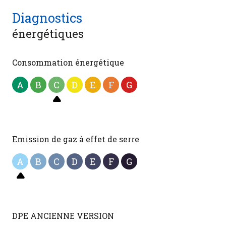
Diagnostics
énergétiques
Consommation énergétique
A
B
C
D
E
F
G
Emission de gaz à effet de serre
A
B
C
D
E
F
G
DPE ANCIENNE VERSION