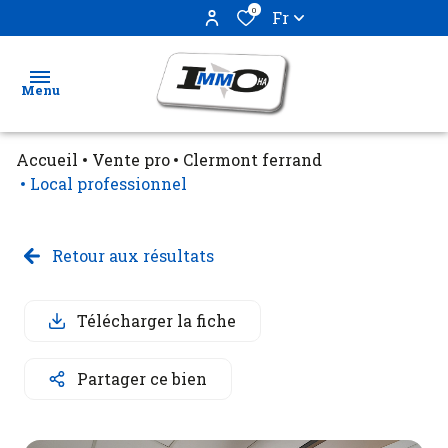
0
Fr
Menu
Accueil
Vente pro
Clermont ferrand
Ventes
Local professionnel
Locations
Retour aux résultats
Biens
vendus
Télécharger la fiche
Estimation
Partager ce bien
Gestion