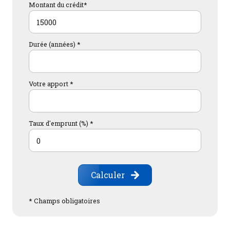
DEGAGEMENTS
6.21 m²
Montant du crédit*
WC
1.77 m²
Durée (années) *
bureau
5.14 m²
SANITAIRES
5.79 m²
Votre apport *
bureau
45.84 m²
Taux d'emprunt (%) *
Calculer
* Champs obligatoires